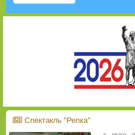
Спектакль "Репка"
В МБДОУ Про